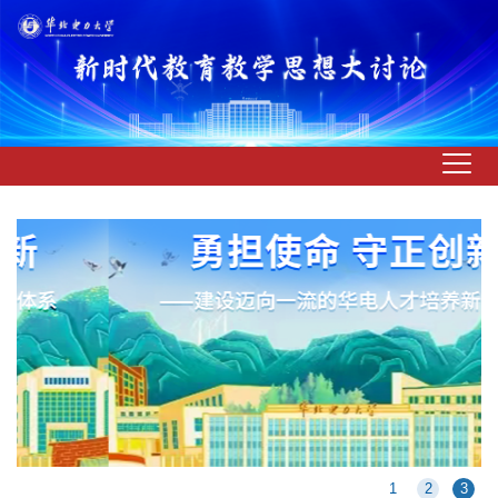
1
2
3